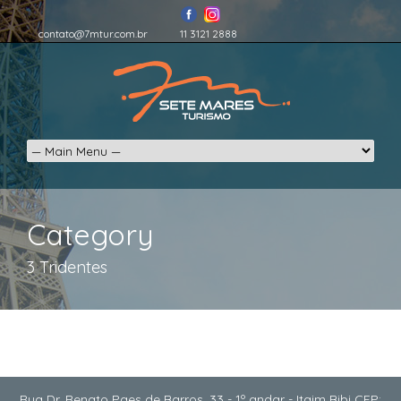
contato@7mtur.com.br
11 3121 2888
Category
3 Tridentes
Rua Dr. Renato Paes de Barros, 33 - 1º andar - Itaim Bibi CEP: