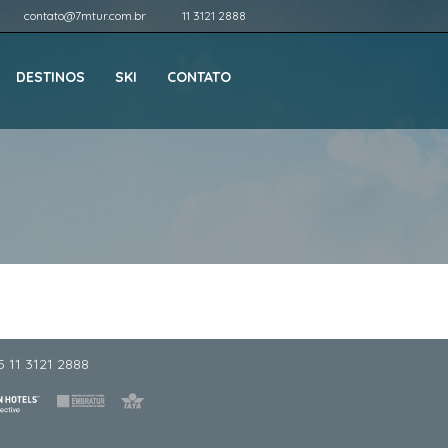
contato@7mtur.com.br
11 3121 2888
DESTINOS
SKI
CONTATO
5 11 3121 2888