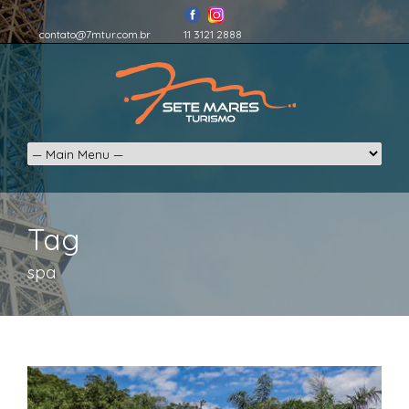
contato@7mtur.com.br
11 3121 2888
Tag
spa