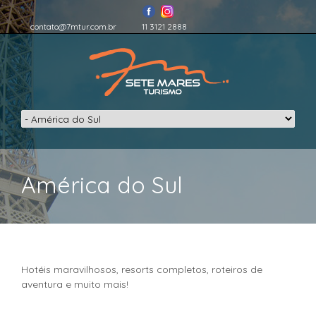
contato@7mtur.com.br
11 3121 2888
América do Sul
Hotéis maravilhosos, resorts completos, roteiros de
aventura e muito mais!