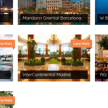
Mandarin Oriental Barcelona
W B
ia Mais
Leia Mais
InterContinental Madrid
Ritz
ia Mais