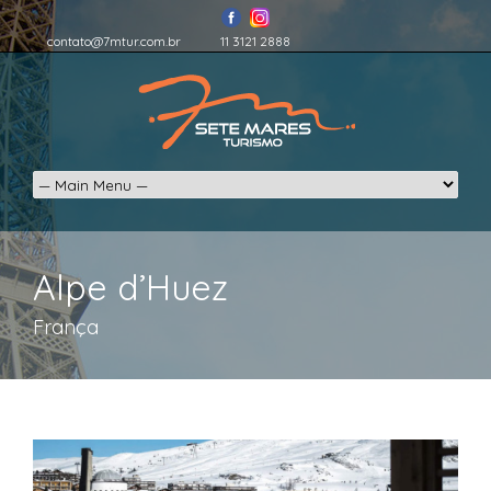
contato@7mtur.com.br
11 3121 2888
Alpe d’Huez
França