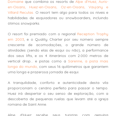
Domaine
que combina os resorts de
Alpe d’Huez, Auris-
en-Oisans, Huez-en-Oisans, Oz-en-Oisans, Vaujany e
Villard Reculas.
O resort tem algo para todos os níveis e
habilidades de esquiadores ou snowboarders, incluindo
ótimos snowparks.
O resort foi premiado com o regional
Reception Trophy
em 2003
, e o Quality Charter por seu número sempre
crescente de acomodações, o grande número de
atividades (sendo elas de esqui ou não), a performance
dos seus lifts, e os 4 itinerários com 2.000 metros de
vertical drop… e pistas como a
Sarenne, a pista mais
longa do mundo,
com seus 16 quilômetros que garantem
uma longa e prazerosa jornada de esqui.
A tranquilidade, conforto e autenticidade desta vila
proporcionam o cenário perfeito para passar o tempo.
Huez irá despertar o seu senso de exploração, com a
descoberta de pequenas ruelas que levam até a igreja
romana de Saint Anne.
Alpe d’Huez recebe seus turistas com genuína