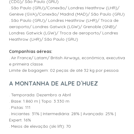
(CDG)/ São Paulo (GRU)
. São Paulo (GRU)/Conexão/ Londres Heathrow (LHR)/
Genève (GVA)/Conexão/ Madrid (MAD)/ São Paulo (GRU)
. São Paulo (GRU)/ Londres Heathrow (LHR)/ Troca de
aeroporto/ Londres Gatwick (LGW)/ Grenoble (GNB)/
Londres Gatwick (LGW)/ Troca de aeroporto/ Londres
Heathrow (LHR)/ São Paulo (GRU)
Companhias aéreas:
. Air France/ Latam/ British Airways, econômica, executiva
e primeira classe.
Limite de bagagem: 02 peças de até 32 kg por pessoa.
A MONTANHA DE
ALPE D´HUEZ
. Temporada: Dezembro a Abril
. Base: 1.860 m | Topo: 3.330 m
. Pistas: 111
. Iniciantes: 31% | Intermediária: 28% | Avançado: 25% |
Expert: 16%
. Meios de elevação (ski lift): 70