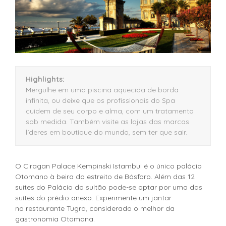
Highlights:
Mergulhe em uma piscina aquecida de borda
infinita, ou deixe que os profissionais do Spa
cuidem de seu corpo e alma, com um tratamento
sob medida. Também visite as lojas das marcas
líderes em boutique do mundo, sem ter que sair.
O Ciragan Palace Kempinski Istambul é o único palácio
Otomano à beira do estreito de Bósforo. Além das 12
suítes do Palácio do sultão pode-se optar por uma das
suítes do prédio anexo. Experimente um jantar
no restaurante Tugra, considerado o melhor da
gastronomia Otomana.