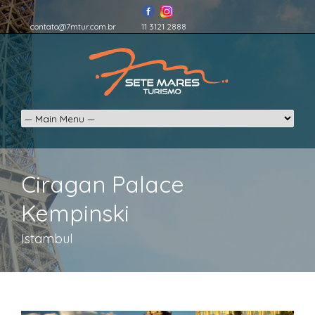
contato@7mtur.com.br
11 3121 2888
Ciragan Palace
Kempinski
Istambul