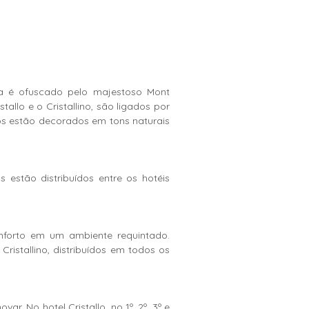
a é ofuscado pelo majestoso Mont
tallo e o Cristallino, são ligados por
s estão decorados em tons naturais
 estão distribuídos entre os hotéis
forto em um ambiente requintado.
ristallino, distribuídos em todos os
. No hotel Cristallo, no 1º, 2º, 3º e