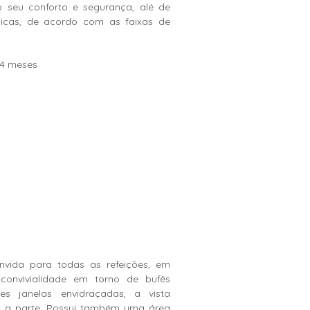
 seu conforto e segurança, alé de
lúdicas, de acordo com as faixas de
e 4 meses
nvida para todas as refeições, em
convivialidade em torno de bufês
es janelas envidraçadas, a vista
o a parte. Possui também uma área