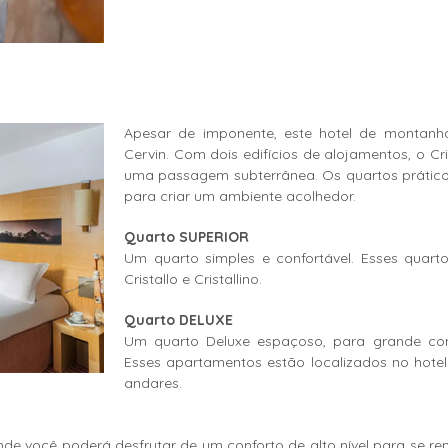
Apesar de imponente, este hotel de montanh
Cervin. Com dois edifícios de alojamentos, o Cris
uma passagem subterrânea. Os quartos prático
para criar um ambiente acolhedor.
Quarto SUPERIOR
Um quarto simples e confortável. Esses quartos
Cristallo e Cristallino.
Quarto DELUXE
Um quarto Deluxe espaçoso, para grande con
Esses apartamentos estão localizados no hotel C
andares.
 você poderá desfrutar de um conforto de alto nível para se renovar