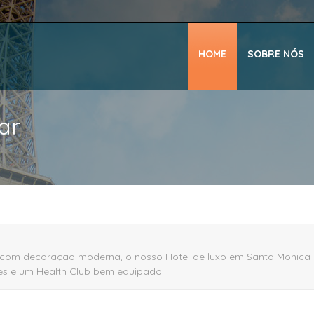
HOME
SOBRE NÓS
ar
 com decoração moderna, o nosso Hotel de luxo em Santa Monica o
ões e um Health Club bem equipado.