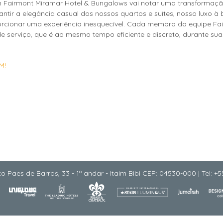
airmont Miramar Hotel & Bungalows vai notar uma transformação
tir a elegância casual dos nossos quartos e suítes, nosso luxo à 
oporcionar uma experiência inesquecível. Cada membro da equipe F
de serviço, que é ao mesmo tempo eficiente e discreto, durante sua
M!
o Paes de Barros, 33 - 1º andar - Itaim Bibi CEP: 04530-000 | Tel: +5