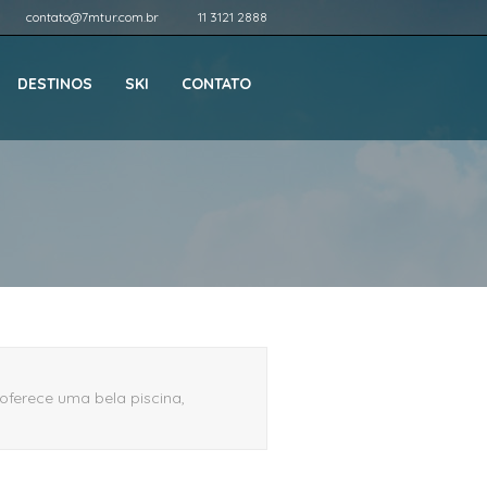
contato@7mtur.com.br
11 3121 2888
DESTINOS
SKI
CONTATO
ferece uma bela piscina,