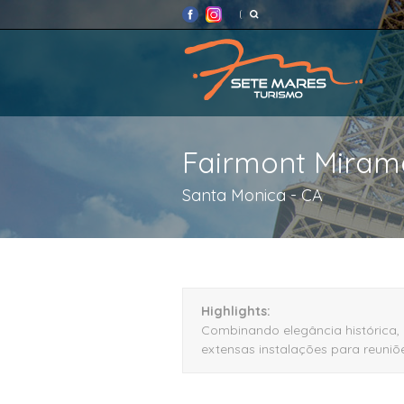
Fairmont Miram
Santa Monica - CA
Highlights:
Combinando elegância histórica,
extensas instalações para reuni