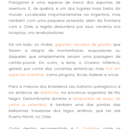
Patagônia é uma espécie de meca dos esportes de
aventura. E, de quebra, é um dos lugares mais belos do
mundo. Localizada majoritariamente na Argentina, mas
também com uma pequena extensão além da fronteira
com o Chile, a região deslumbra por seus cenários ora
inóspitos, ora arrebatadores.
De um lado, os Andes,
gigantes nevados de granito
que
fazem a alegria de montanhistas, esquiadores ou
daqueles que simplesmente amam uma paisagem de
cartão-postal. Do outro, a leste, o Oceano Atlântico,
gelado por conta das correntes antárticas, mas
rico em
espécies marinhas,
como pinguins, focas, baleias e orcas.
Para a maioria dos brasileiros seu batismo patagônico é
na estância de
Bariloche,
na província argentina de Rio
Negro. Deslumbrante durante a
temporada de esqui, de
junho a setembro,
é também uma das pontas das
belíssimas travessias dos lagos andinos, que vai até
Puerto Montt, no Chile.
Outro destino recomendado é
El Calafate,
onde se