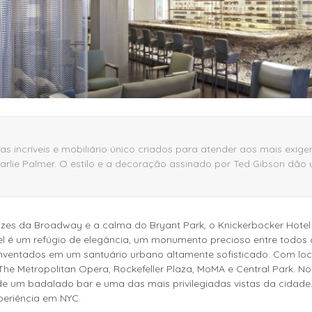
as incríveis e mobiliário único criados para atender aos mais exigen
rlie Palmer. O estilo e a decoração assinado por Ted Gibson dão
uzes da Broadway e a calma do Bryant Park, o Knickerbocker Hote
el é um refúgio de elegância, um monumento precioso entre todos 
einventados em um santuário urbano altamente sofisticado. Com loca
he Metropolitan Opera, Rockefeller Plaza, MoMA e Central Park. No
 de um badalado bar e uma das mais privilegiadas vistas da cidade
periência em NYC.