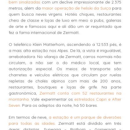
bem sinalizadas
com um declive impressionante de 2.375
metros, além da
maior operação de heliski da Suíça
para
quem busca neves virgens. Hotéis chiques, restaurantes
cheio de classe e lojas de luxo em meio a pubs, galerias
de arte e famosos aqui e ali dão um ar requintado que
fez a fama internacional de Zermatt.
O teleférico Klein Matterhorn, ascendendo a 12.533 pés, é
a mais alta estação nos Alpes. De lá, a vista é inigualável,
arrebatadora. No vilarejo de Zermatt, carros normais não
circulam, a não ser o do médico local, que tem
autorização especial. Os meios de transporte são
charretes e veículos elétricos que circulam por ruelas
repletas de chalés alpinos com mais de 200 anos,
restaurantes, boutiques e lojas de grife. Na parte
gastronômica,
Zermatt conta com 52 restaurantes na
montanha.
Vale experimentar os
estrelados Capri e After
Seven.
Para os adeptos da noite, há 50 bares.
Em termos de neve,
a estação é um parque de diversões
para todas as idades.
Zermatt está dividido em três
áreas distintas, Sunegga – Rothorn – Gornergart –