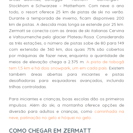
Stockhorn e Schwarzee – Matterhorn. Com neve o ano
todo, o resort oferece 25 km de pistas de ski no verão.
Durante a temporada de inverno, ficam disponíveis 200
km de pistas. A descida mais longa se estende por 25 km.
Zermatt se conecta com as áreas de ski italianas Cervina
e Valtournenche pelo glacier Plateau Rosa. Considerando
as três estações, o número de pistas sobe de 80 para 149
com extensão de 360 km, dos quais 75% são cobertos
por máquinas de fazer neve, enquanto a quantidade de
meios de elevação chega a 2.375 m.
A pista de tobogã
tem 1,5 km e há dois snowpark, um em cada país.
Existem
também áreas abertas para iniciantes e pistas
desafiadoras para esquiadores avançados, incluindo
trilhas controladas.
Para iniciantes e crianças, boas escolas dão os primeiros
impulsos. Além do ski, a montanha oferece opções de
diversão para adultos e crianças, como
caminhada na
neve, patinação no gelo e hóquei no gelo.
COMO CHEGAR EM ZERMATT