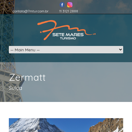
contato@7mtur.com.br
11 3121 2888
Zermatt
Suíça