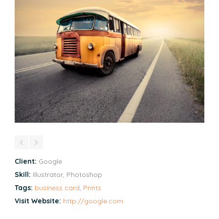
Client:
Google
Skill:
Illustrator, Photoshop
Tags:
business card
,
Prints
Visit Website:
http://google.com