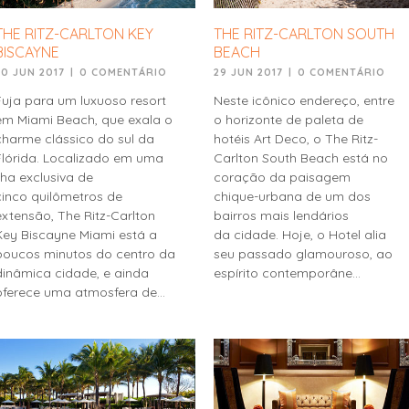
THE RITZ-CARLTON KEY
THE RITZ-CARLTON SOUTH
BISCAYNE
BEACH
30 JUN 2017
|
0 COMENTÁRIO
29 JUN 2017
|
0 COMENTÁRIO
Fuja para um luxuoso resort
Neste icônico endereço, entre
em Miami Beach, que exala o
o horizonte de paleta de
charme clássico do sul da
hotéis Art Deco, o The Ritz-
Flórida. Localizado em uma
Carlton South Beach está no
ilha exclusiva de
coração da paisagem
cinco quilômetros de
chique-urbana de um dos
extensão, The Ritz-Carlton
bairros mais lendários
Key Biscayne Miami está a
da cidade. Hoje, o Hotel alia
poucos minutos do centro da
seu passado glamouroso, ao
dinâmica cidade, e ainda
espírito contemporâne...
oferece uma atmosfera de...