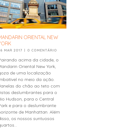
MANDARIN ORIENTAL NEW
YORK
26 MAR 2017
|
0 COMENTÁRIO
Pairando acima da cidade, o
Mandarin Oriental New York,
goza de uma localização
imbatível no meio da ação.
Janelas do chão ao teto com
vistas deslumbrantes para o
Rio Hudson, para o Central
Park e para o deslumbrante
horizonte de Manhattan. Além
disso, os nossos suntuosos
quartos...