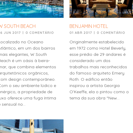
W SOUTH BEACH
BENJAMIN HOTEL
26 JUN 2017
|
0 COMENTÁRIO
01 ABR 2017
|
0 COMENTÁRIO
Localizado no Oceano
Originalmente estabelecido
Atlântico, em um dos bairros
em 1972 como Hotel Beverly,
mais elegantes, W South
esse prédio de 29 andares é
Beach é um oásis à beira-
considerado um dos
mar, que combina elementos
trabalhos mais reconhecidos
arquitetônicos orgânicos,
do famoso arquiteto Emery
com design contemporâneo.
Roth. O edifício então
Com o seu ambiente lúdico e
inspirou a artista Georgia
enérgico, a propriedade de
O’Keeffe, ela o pintou como o
luxo oferece uma fuga íntima
tema da sua obra “New...
e sensual no...