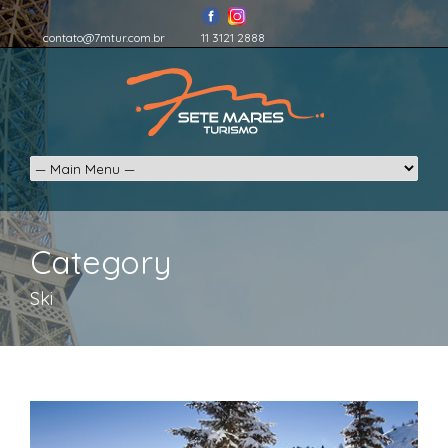
contato@7mtur.com.br
11 3121 2888
Category
Ski