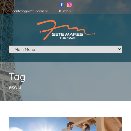
contato@7mtur.com.br
11 3121 2888
Tag
esqui