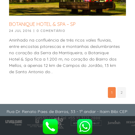
BOTANIQUE HOTEL & SPA – SP
24 JUL 2016
|
0 COMENTÁRIO
Aninhado na confluência de três ricos vales fluviais,
entre encostas pitorescas e montanhas deslumbrantes
no coração da Serra da Mantiqueira, o Botanique
Hotel & Spa fica a 1.200 m, no coração do Bairro dos
Mellos, a apenas 12 km de Campos do Jordão, 13 km
de Santo Antonio do...
1
2
Rua Dr. Renato Paes de Barros, 33 - 1º andar - Itaim Bibi CEP:
04530-000 | Tel: +55 11 3121 2888